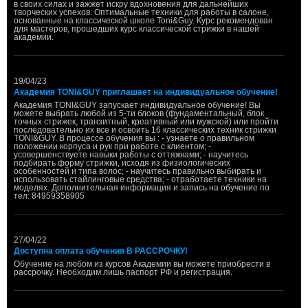
в своих силах и зажжет искру вдохновения для дальнейших
творческих успехов. Оптимальные техники для работы в салоне,
основанные на классической школе Toni&Guy. Курс рекомендован
для мастеров, прошедших курс классической стрижки в нашей
академии.
19/04/23
Академия TONI&GUY приглашает на индивидуальное обучение!
Академия TONI&GUY запускает индивидуальное обучение! Вы
можете выбрать любой из 5-ти блоков (фундаментальный, блок
точных стрижек, транзитный, креативный или мужской) или пройти
последовательно их все и освоить 16 классических техник стрижки
TONI&GUY. В процессе обучения вы : - узнаете о правильном
положении корпуса и рук при работе с клиентом; -
усовершенствуете навыки работы с оттяжками; - научитесь
подбирать форму стрижки, исходя из физиологических
особенностей и типа волос; - научитесь правильно выбирать и
использовать стайлинговые средства; - отработаете техники на
моделях. Дополнительная информация и запись на обучение по
тел: 84959358905
27/04/22
Доступна оплата обучения В РАССРОЧКУ!
Обучение на любом из курсов Академии вы можете приобрести в
рассрочку. Необходим лишь паспорт РФ и регистрация.